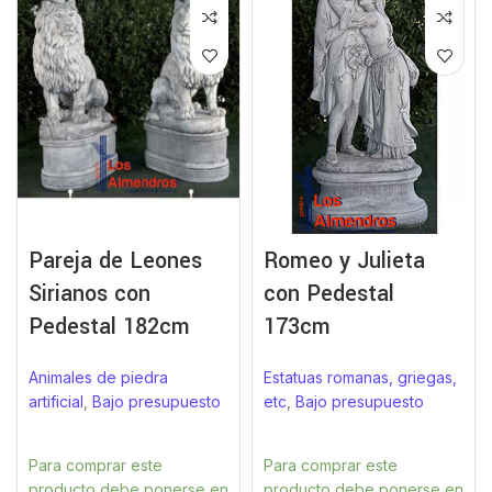
Pareja de Leones
Romeo y Julieta
Sirianos con
con Pedestal
Pedestal 182cm
173cm
Animales de piedra
Estatuas romanas, griegas,
artificial
,
Bajo presupuesto
etc
,
Bajo presupuesto
Para comprar este
Para comprar este
producto debe ponerse en
producto debe ponerse en