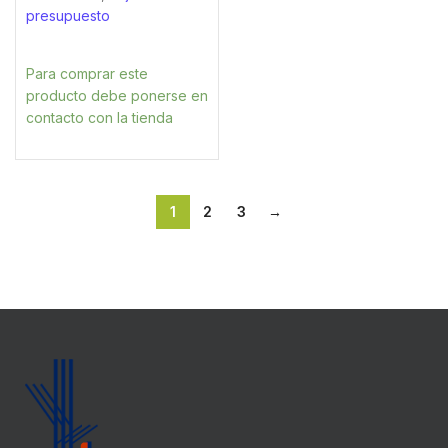
presupuesto
Para comprar este
producto debe ponerse en
contacto con la tienda
1
2
3
→