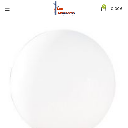
0
0,00
€