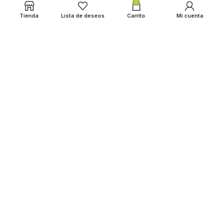
0
Tienda
Lista de deseos
Carrito
Mi cuenta
LOS ALMENDROS
2022 CREATED BY
HADBOS SOLUTIONS
. PREMIUM E-
COMMERCE SOLUTIONS.