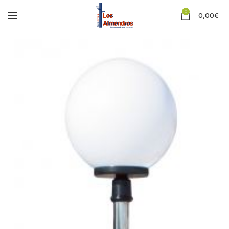
0
0,00
€