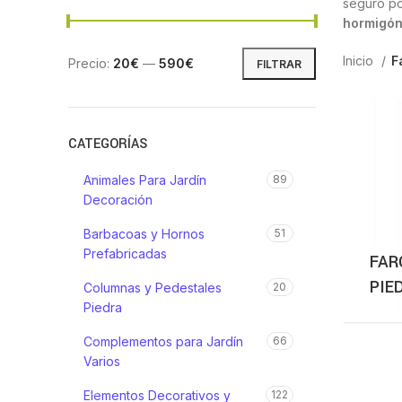
seguro po
hormigó
Inicio
F
Precio:
20€
—
590€
FILTRAR
CATEGORÍAS
Animales Para Jardín
89
Decoración
Barbacoas y Hornos
51
Prefabricadas
FAR
PIE
Columnas y Pedestales
20
Piedra
Complementos para Jardín
66
Varios
Elementos Decorativos y
122