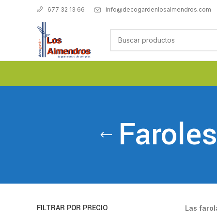
info@decogardenlosalmendros.com
677 32 13 66
Faroles
FILTRAR POR PRECIO
Las farol