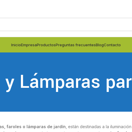
Inicio
Empresa
Productos
Preguntas frecuentes
Blog
Contacto
 y Lámparas par
as, faroles o lámparas de jardín
, están destinadas a la iluminación 