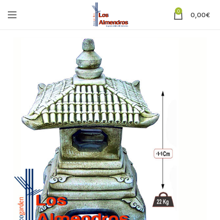
0
0,00
€