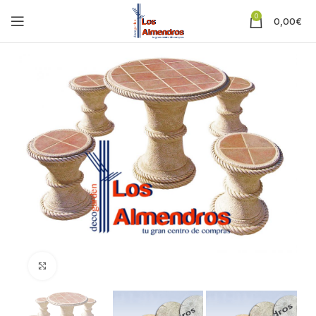
0
0,00
€
Clic para ampliar