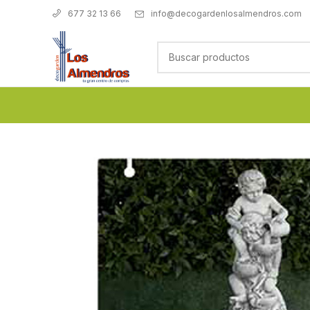
info@decogardenlosalmendros.com
677 32 13 66