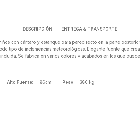
DESCRIPCIÓN
ENTREGA & TRANSPORTE
iños con cántaro y estanque para pared recto en la parte posterior
 todo tipo de inclemencias meteorológicas. Elegante fuente que crea
incluida. Se fabrica en varios colores y acabados en los que puede 
0cm
Alto Fuente:
86cm
Peso:
380 kg