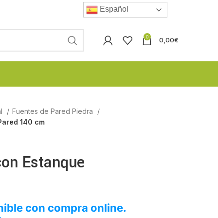
Español
0
0,00
€
al
Fuentes de Pared Piedra
Pared 140 cm
con Estanque
ible con compra online.