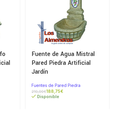
fo
Fuente de Agua Mistral
Fuen
cial
Pared Piedra Artificial
Arti
Jardín
Fuent
Fuentes de Pared Piedra
Di
188,75
€
210,00
€
Disponible