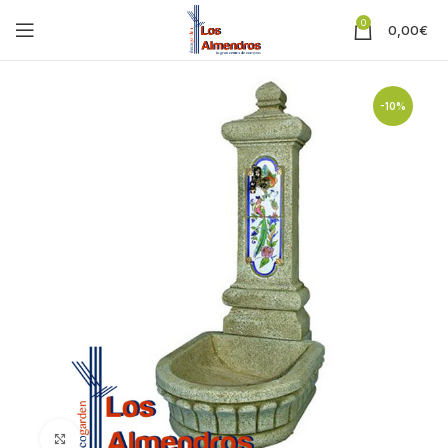
0
0,00
€
-10%
Clic para ampliar