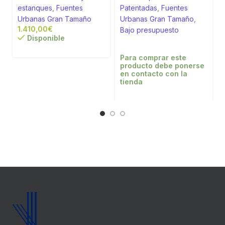
estanques
,
Fuentes
Patentadas
,
Fuentes
Urbanas Gran Tamaño
Urbanas Gran Tamaño
,
€
Bajo presupuesto
Disponible
Para comprar este
producto debe ponerse
en contacto con la
tienda