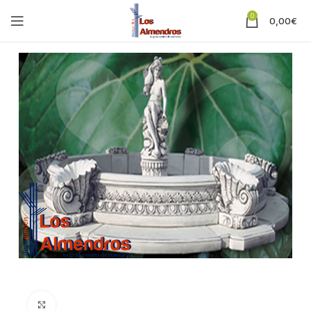
0
0,00
€
Clic para ampliar