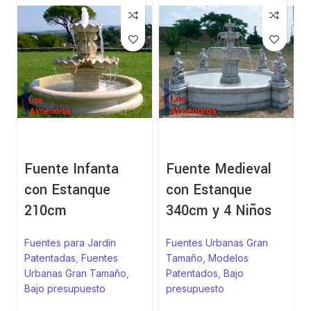
Fuente Infanta
Fuente Medieval
con Estanque
con Estanque
210cm
340cm y 4 Niños
Fuentes para Jardín
Fuentes Urbanas Gran
Patentadas
,
Fuentes
Tamaño
,
Modelos
Urbanas Gran Tamaño
,
Patentados
,
Bajo
Bajo presupuesto
presupuesto