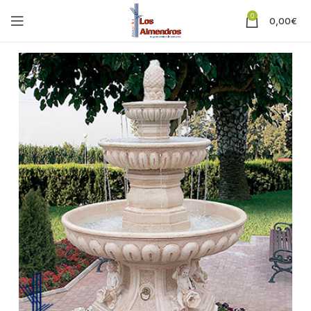
0
0,00
€