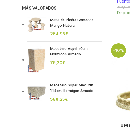
Fuente
413,00
MÁS VALORADOS
Dispon
Mesa de Piedra Comedor
Mango Natural
€
Macetero Aspel 40cm
-10%
Hormigón Armado
€
Macetero Super Maxi Cut
118cm Hormigón Armado
€
Fuen