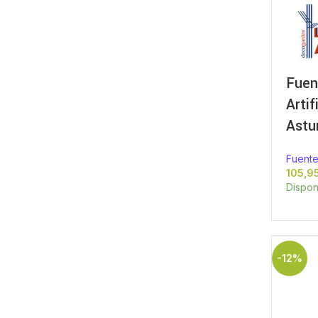
Fuen
Artif
Astu
Fuente
Dispon
-12%