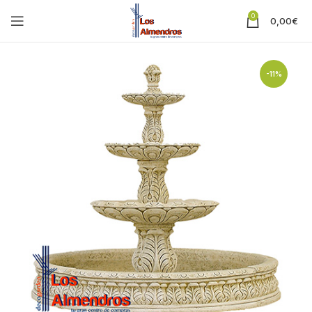
0
0,00
€
-11%