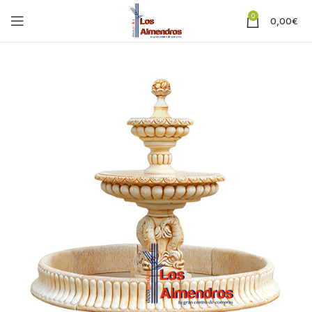
0
0,00
€