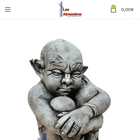
0
0,00
€