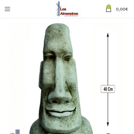
0
0,00
€