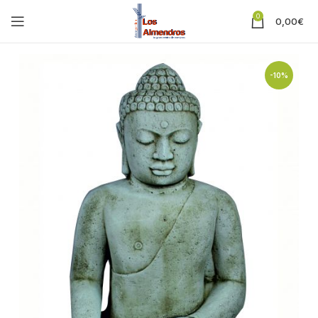
0
0,00
€
-10%