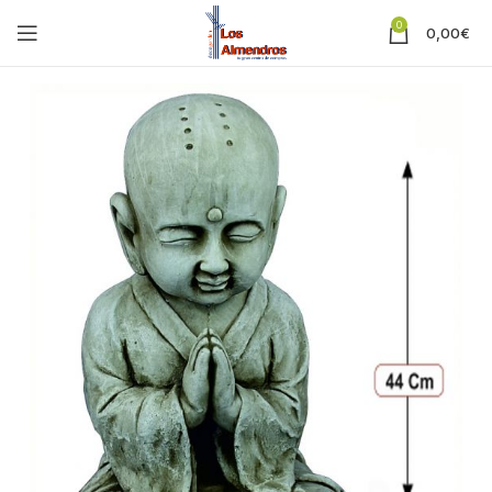
0
0,00
€