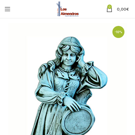
0
0,00
€
-10%