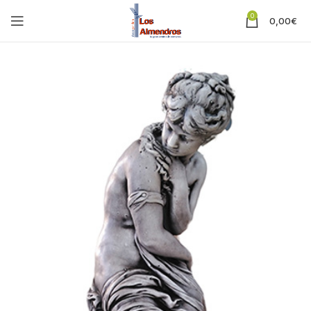
0
0,00
€