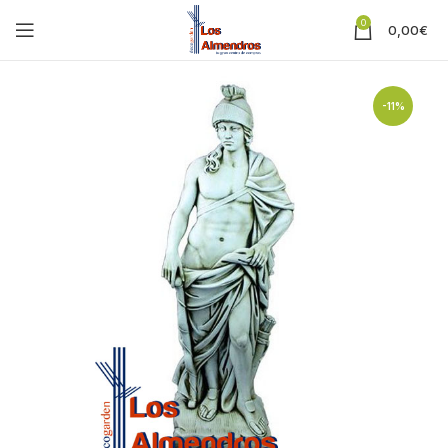
0
0,00
€
-11%