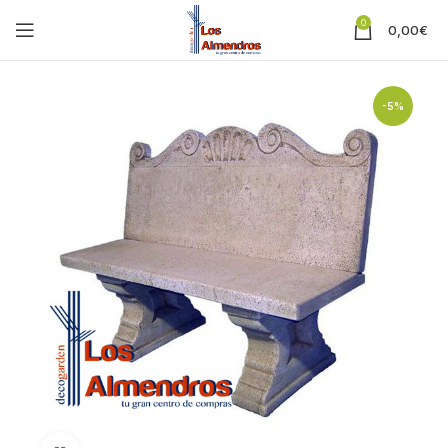
0
0,00
€
-5%