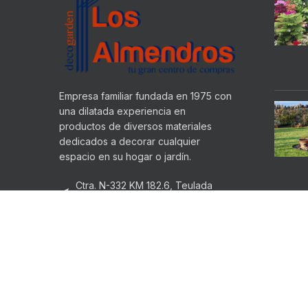
Empresa familiar fundada en 1975 con
una dilatada experiencia en
productos de diversos materiales
dedicados a decorar cualquier
espacio en su hogar o jardín.
Ctra. N-332 KM 182.6, Teulada
(Alicante)
677 32 13 66
info@decogardenlosalmendros.com
LOS ALMENDROS
2022 CREATED BY
HADBOS SOLUTIONS
. PR