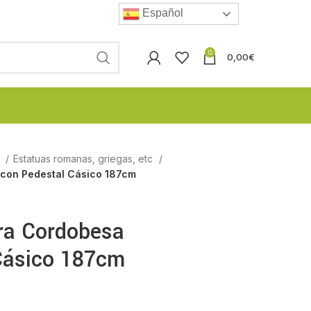
Español
0
0,00
€
l
Estatuas romanas, griegas, etc
 con Pedestal Cásico 187cm
dra Cordobesa
Cásico 187cm