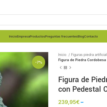
Inicio
Empresa
Productos
Preguntas frecuentes
Blog
Contacto
Inicio
Figuras piedra artificia
Figura de Piedra Cordobesa
-7%
Figura de Pie
con Pedestal 
239,95
€
–