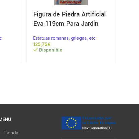
Figura de Piedra Artificial
Fig
Eva 119cm Para Jardín
Arti
c
Estatuas romanas, griegas, etc
Estat
€
Disponible
Di
MENU
Tienda