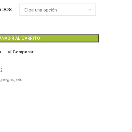
ADOS
AÑADIR AL CARRITO
s
Comparar
T2
griegas, etc