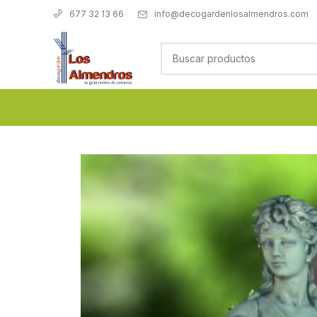
info@decogardenlosalmendros.com
677 32 13 66