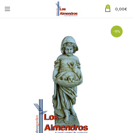
0
0,00
€
-11%