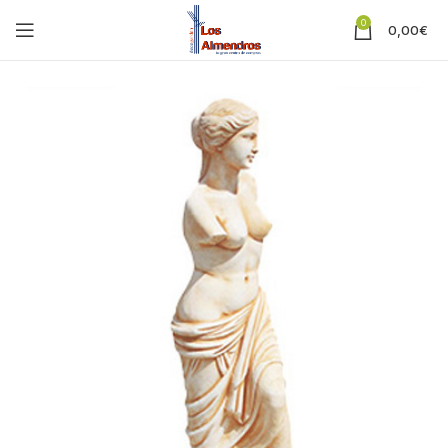
0
0,00
€