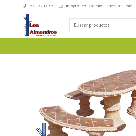
info@decogardenlosalmendros.com
677 32 13 66