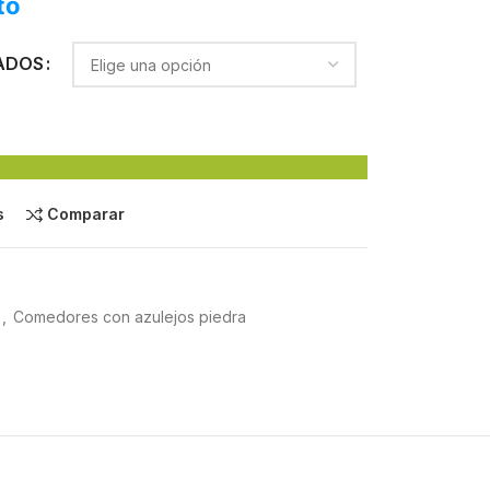
to
ADOS
s
Comparar
,
Comedores con azulejos piedra