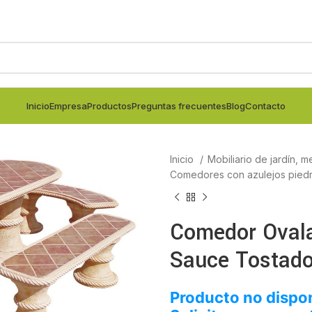
Inicio
Empresa
Productos
Preguntas frecuentes
Blog
Contacto
Inicio
Mobiliario de jardín, m
Comedores con azulejos pied
Comedor Ovala
Sauce Tostad
Producto no dispon