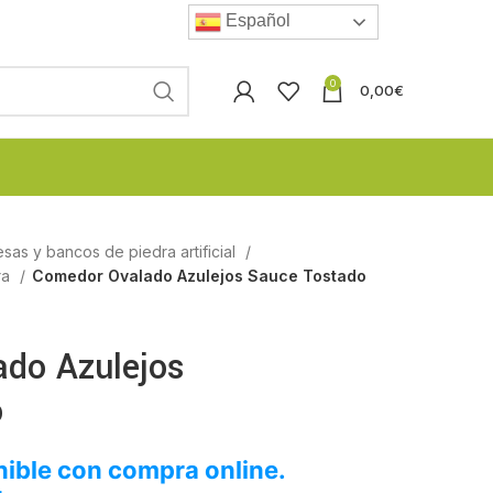
Español
0
0,00
€
esas y bancos de piedra artificial
ra
Comedor Ovalado Azulejos Sauce Tostado
do Azulejos
o
ible con compra online.