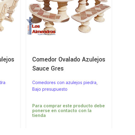
lejos
Comedor Ovalado Azulejos
Com
Sauce Gres
Hidr
dra
Comedores con azulejos piedra
,
Comed
Bajo presupuesto
Bajo 
Para comprar este producto debe
Para
ponerse en contacto con la
poner
tienda
tiend