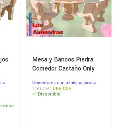
jos
Mesa y Bancos Piedra
Mobi
Comedor Castaño Only
Ciru
dra
,
Comedores con azulejos piedra
Comed
1.095,00
€
1.261,40
€
Disponible
Di
o debe
a