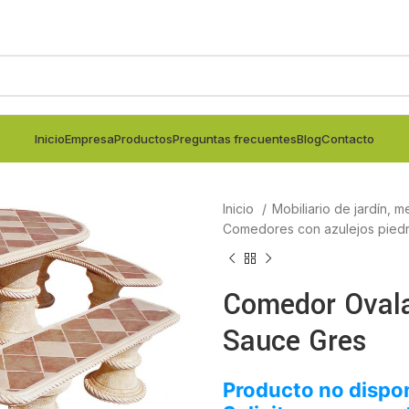
Inicio
Empresa
Productos
Preguntas frecuentes
Blog
Contacto
Inicio
Mobiliario de jardín, m
Comedores con azulejos pied
Comedor Ovala
Sauce Gres
Producto no dispon