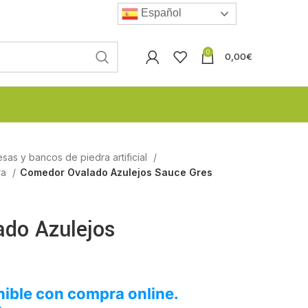
Español
0
0,00
€
esas y bancos de piedra artificial
ra
Comedor Ovalado Azulejos Sauce Gres
do Azulejos
ible con compra online.