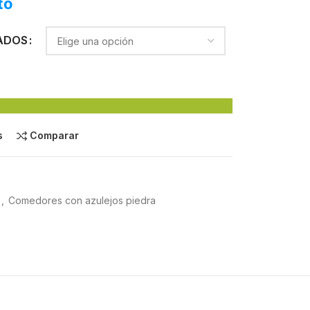
to
ADOS
s
Comparar
,
Comedores con azulejos piedra