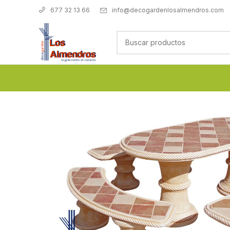
info@decogardenlosalmendros.com
677 32 13 66