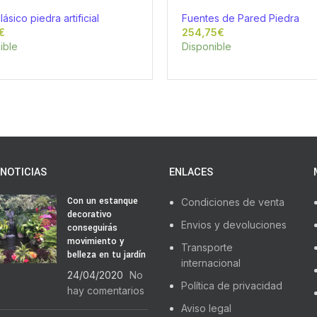
clásico piedra artificial
Fuentes de Pared Piedra
€
€
ible
Disponible
NOTICIAS
ENLACES
Con un estanque
Condiciones de venta
decorativo
Envios y devoluciones
conseguirás
movimiento y
Transporte
belleza en tu jardín
internacional
24/04/2020
No
Política de privacidad
hay comentarios
Aviso legal