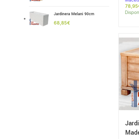
Dispon
Jardinera Melani 90cm
€
Jard
Made