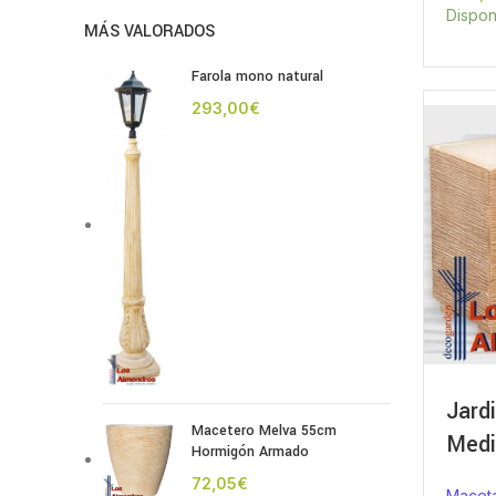
Dispon
MÁS VALORADOS
Farola mono natural
€
Jard
Macetero Melva 55cm
Medi
Hormigón Armado
€
Maceta