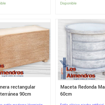
ible
Disponible
inera rectangular
Maceta Redonda Ma
terránea 90cm
60cm
s estilo moderno Hormigón
Estilo clásico piedra artificial