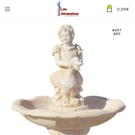
0
0,00
€
AGOT
ADO