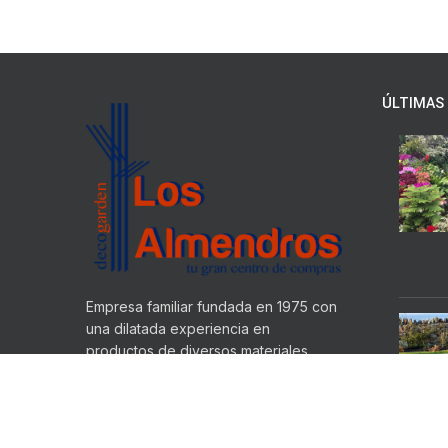
ÚLTIMAS 
Empresa familiar fundada en 1975 con
una dilatada experiencia en
productos de diversos materiales
dedicados a decorar cualquier
espacio en su hogar o jardín.
Ctra. N-332 KM 182.6, Teulada