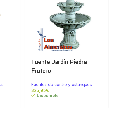
Fuente Jardín Piedra
Fuen
Frutero
Fuent
es
Fuentes de centro y estanques
Di
€
Disponible