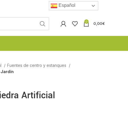
Español
0
0,00
€
al
Fuentes de centro y estanques
 Jardín
edra Artificial