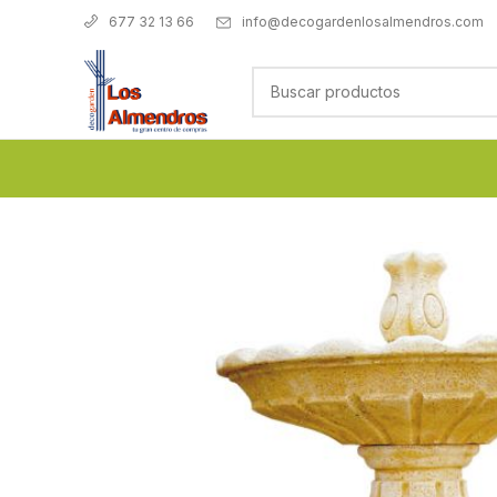
info@decogardenlosalmendros.com
677 32 13 66