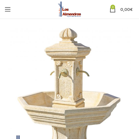
0
0,00
€