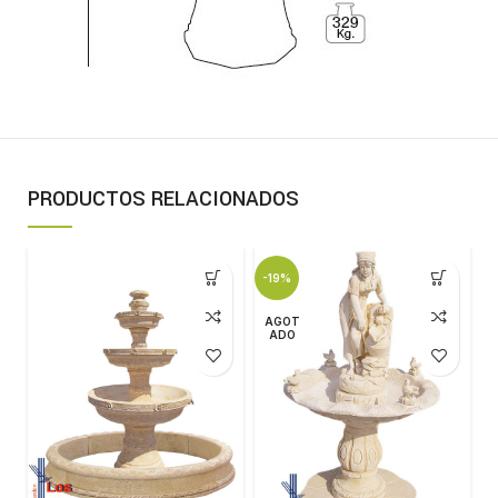
PRODUCTOS RELACIONADOS
-19%
-
AGOT
ADO