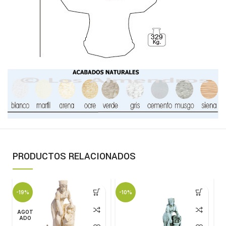
PRODUCTOS RELACIONADOS
-19%
-10%
-
AGOT
ADO