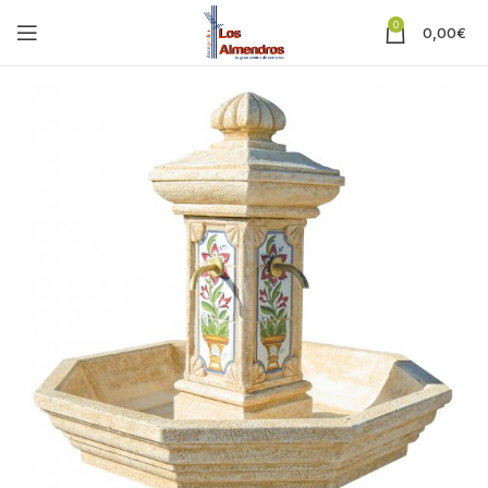
0
0,00
€