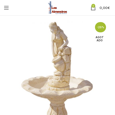
0
0,00
€
-25%
AGOT
ADO