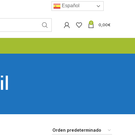
Español
0
0,00
€
il