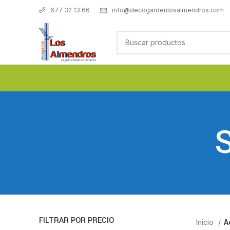
info@decogardenlosalmendros.com
677 32 13 66
S
FILTRAR POR PRECIO
Inicio
A