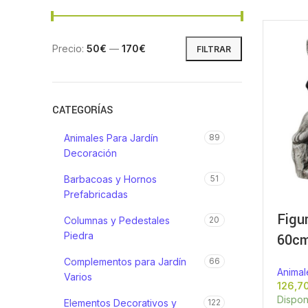
Precio:
50€
—
170€
FILTRAR
CATEGORÍAS
Animales Para Jardín
89
Decoración
Barbacoas y Hornos
51
Prefabricadas
Figu
Columnas y Pedestales
20
Piedra
60cm
Complementos para Jardín
66
Animale
Varios
Dispon
Elementos Decorativos y
122