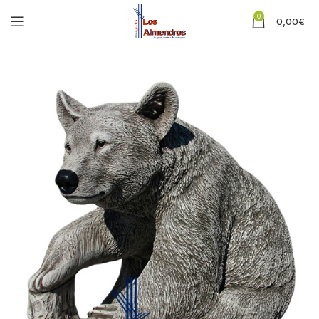
0
0,00
€