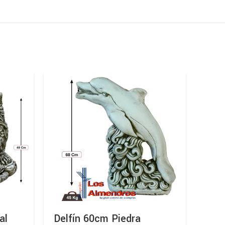
al
Delfín 60cm Piedra
Pare