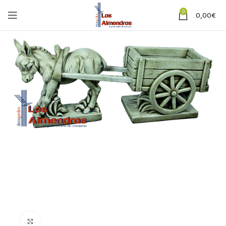
0
0,00
€
Clic para ampliar