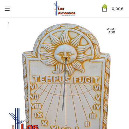
0
0,00
€
AGOT
ADO