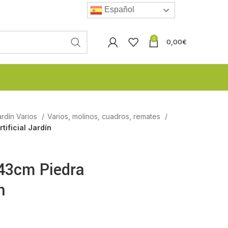
Español
0
0,00
€
rdín Varios
Varios, molinos, cuadros, remates
ificial Jardín
43cm Piedra
n