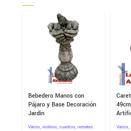
Bebedero Manos con
Care
Pájaro y Base Decoración
49cm
Jardín
Artifi
Varios, molinos, cuadros, remates
Varios,