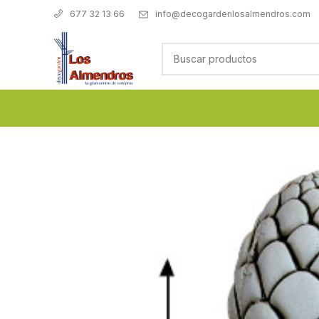
info@decogardenlosalmendros.com
677 32 13 66