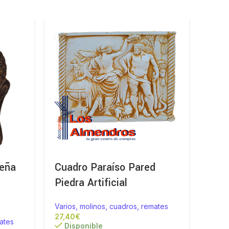
eña
Cuadro Paraíso Pared
Mol
Piedra Artificial
45c
Varios, molinos, cuadros, remates
Vario
€
ates
Disponible
Di