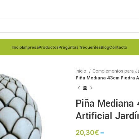
Inicio
Empresa
Productos
Preguntas frecuentes
Blog
Contacto
Inicio
Complementos para Ja
Piña Mediana 43cm Piedra Art
Piña Mediana 
Artificial Jardí
20,30
€
–