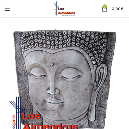
0
0,00
€