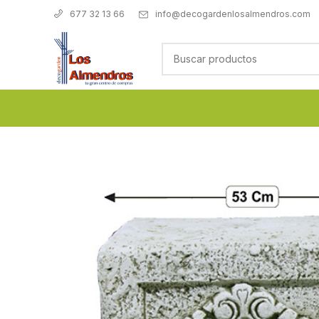
info@decogardenlosalmendros.com
677 32 13 66