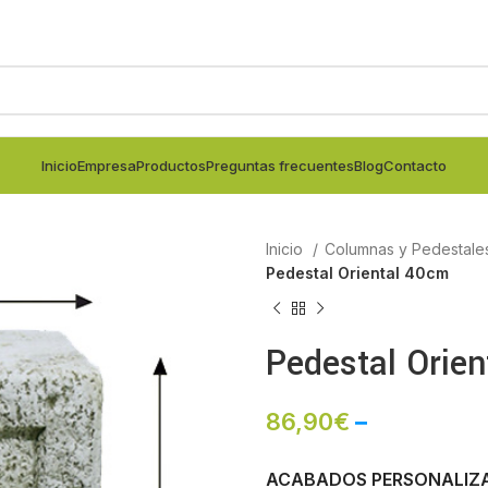
Inicio
Empresa
Productos
Preguntas frecuentes
Blog
Contacto
Inicio
Columnas y Pedestale
Pedestal Oriental 40cm
Pedestal Orie
86,90
€
–
ACABADOS PERSONALIZ