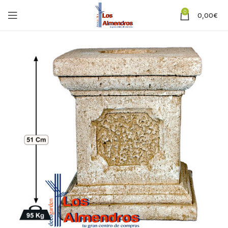
0
0,00
€