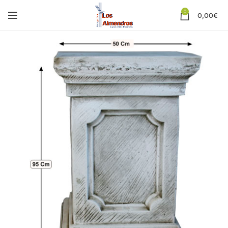
0
0,00
€