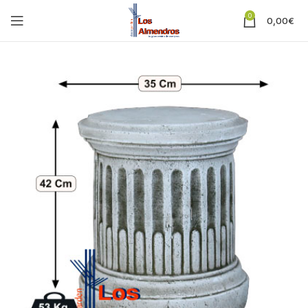
0
0,00
€