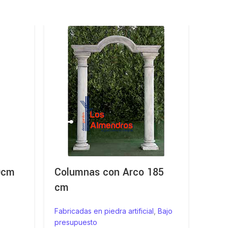
0cm
Columnas con Arco 185
Col
cm
Dint
Fabricadas en piedra artificial
,
Bajo
Fabric
presupuesto
presu