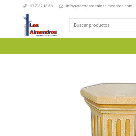
info@decogardenlosalmendros.com
677 32 13 66