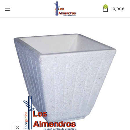
0
0,00
€
Clic para ampliar