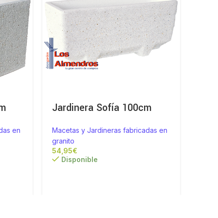
cm
Jardinera Sofía 100cm
Jar
das en
Macetas y Jardineras fabricadas en
Macet
granito
grani
€
Disponible
Di