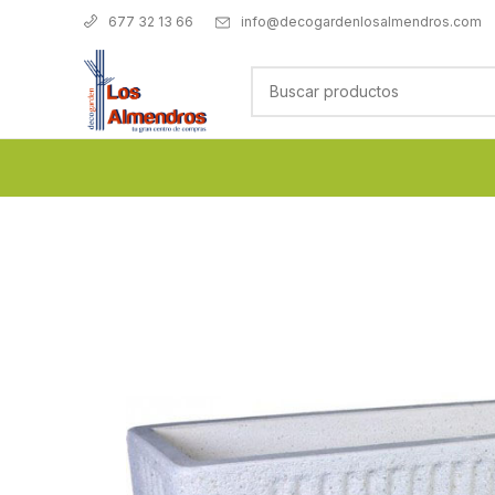
info@decogardenlosalmendros.com
677 32 13 66