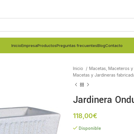
Inicio
Empresa
Productos
Preguntas frecuentes
Blog
Contacto
Inicio
Macetas, Maceteros y j
Macetas y Jardineras fabricad
Jardinera Ond
118,00
€
Disponible