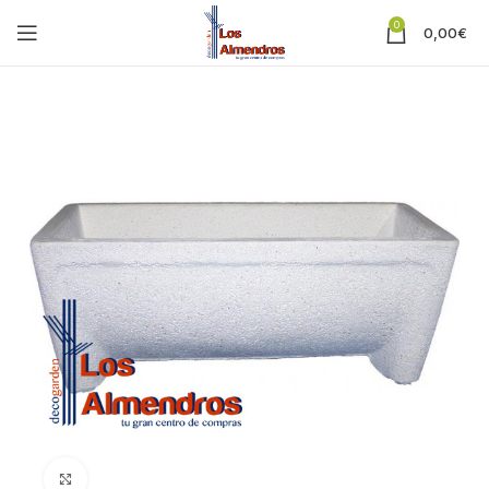
0
0,00
€
Clic para ampliar