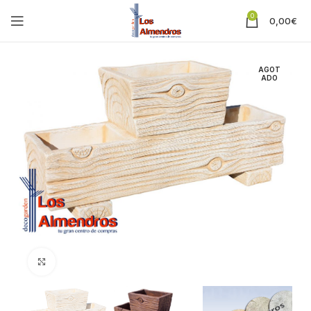
0
0,00
€
AGOT
ADO
Clic para ampliar