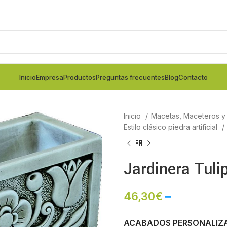
Inicio
Empresa
Productos
Preguntas frecuentes
Blog
Contacto
Inicio
Macetas, Maceteros y j
Estilo clásico piedra artificial
Jardinera Tul
46,30
€
–
ACABADOS PERSONALIZ