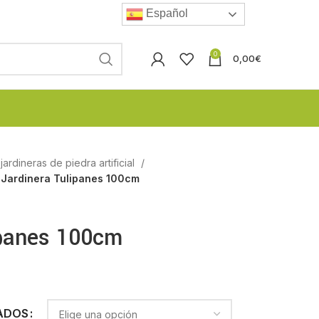
Español
0
0,00
€
ardineras de piedra artificial
Jardinera Tulipanes 100cm
ipanes 100cm
ADOS