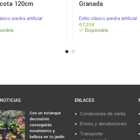
acota 120cm
Granada
lásico piedra artificial
Estilo clásico piedra artificial
€
€
onible
Disponible
NOTICIAS
ENLACES
Con un estanque
Condiciones de venta
decorativo
Envios y devoluciones
conseguirás
movimiento y
Transporte
belleza en tu jardín