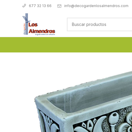
info@decogardenlosalmendros.com
677 32 13 66